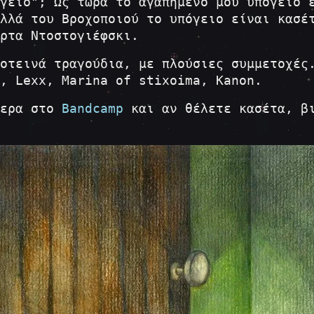
γειο"; Ως τώρα το αγαπημένο μου υπόγειο 
λλά του Βροχοποιού το υπόγειο είναι κασέ
ρτα Ντοστογιέφσκι.
οτεινά τραγούδια, με πλούσιες συμμετοχές
, Lexx, Marina of stixoima, Kanon.
θερα στο
Bandcamp
και αν θέλετε κασέτα, βι