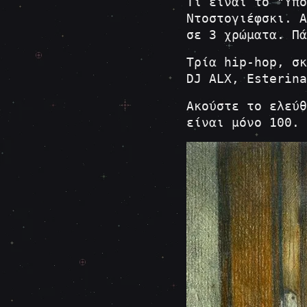
Tι είναι το "Υπό
Ντοστογιέφσκι. Α
σε 3 χρώματα. Πά
Τρία hip-hop, σκ
DJ ALX, Esterina
Ακούστε το ελεύ
είναι μόνο 100.