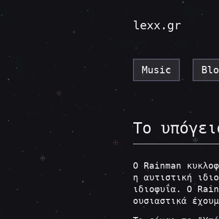
lexx.gr
Music
Blo
Το υπόγει
Ο Rainman κυκλο
η αυτιστική ιδιο
ιδιοφυΐα. Ο Rai
ουσιαστικά έχουμ